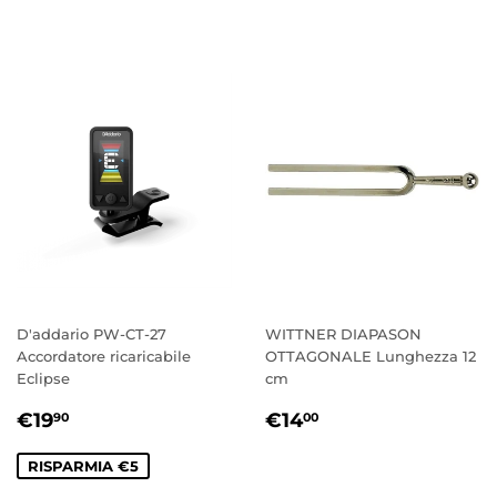
D'addario PW-CT-27
WITTNER DIAPASON
Accordatore ricaricabile
OTTAGONALE Lunghezza 12
Eclipse
cm
PREZZO
€19,90
PREZZO
€14,00
€19
€14
90
00
SCONTATO
DI
LISTINO
RISPARMIA €5