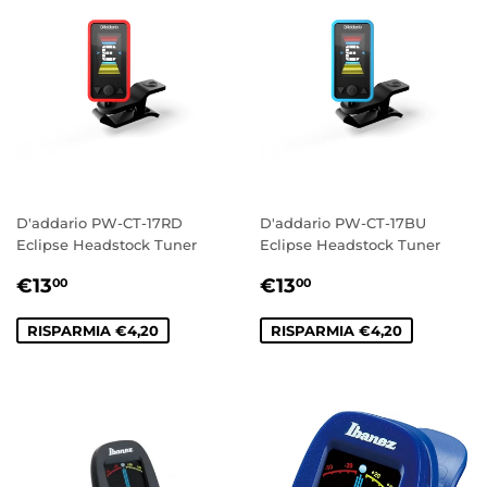
D'addario PW-CT-17RD
D'addario PW-CT-17BU
Eclipse Headstock Tuner
Eclipse Headstock Tuner
PREZZO
€13,00
PREZZO
€13,00
€13
€13
00
00
SCONTATO
SCONTATO
RISPARMIA €4,20
RISPARMIA €4,20