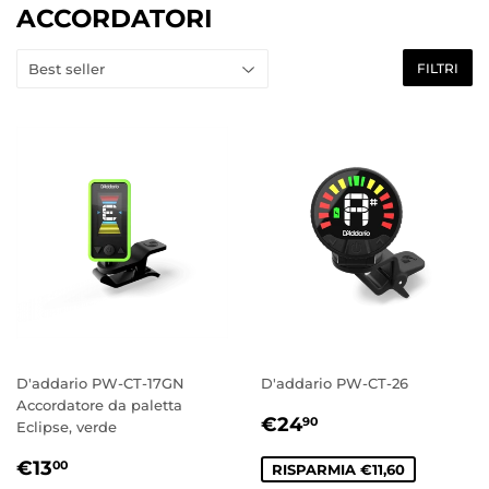
ACCORDATORI
FILTRI
D'addario PW-CT-17GN
D'addario PW-CT-26
Accordatore da paletta
PREZZO
€24,90
€24
90
Eclipse, verde
SCONTATO
PREZZO
€13,00
€13
00
RISPARMIA €11,60