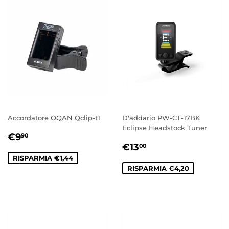
Accordatore OQAN Qclip-t1
D'addario PW-CT-17BK
Eclipse Headstock Tuner
PREZZO
€9,90
€9
90
PREZZO
€13,00
SCONTATO
€13
00
SCONTATO
RISPARMIA €1,44
RISPARMIA €4,20