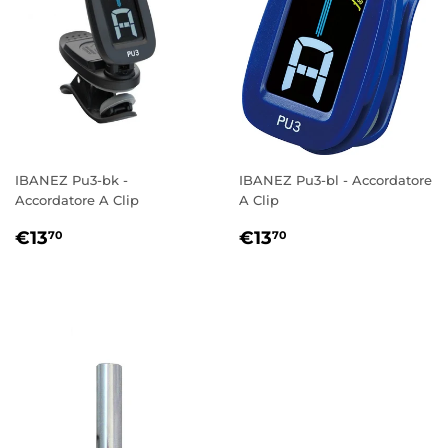
IBANEZ Pu3-bk -
IBANEZ Pu3-bl - Accordatore
Accordatore A Clip
A Clip
PREZZO
€13,70
PREZZO
€13,70
€13
€13
70
70
DI
DI
LISTINO
LISTINO