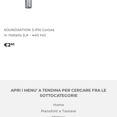
SOUNDSATION S-P10 Corista
in metallo (LA - 440 Hz)
PREZZO
€2,50
€2
50
DI
LISTINO
APRI I MENU' A TENDINA PER CERCARE FRA LE
SOTTOCATEGORIE
Home
Pianoforti e Tastiere
Chitarre