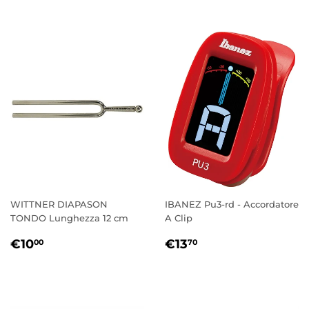
WITTNER DIAPASON
IBANEZ Pu3-rd - Accordatore
TONDO Lunghezza 12 cm
A Clip
PREZZO
€10,00
PREZZO
€13,70
€10
€13
00
70
DI
DI
LISTINO
LISTINO