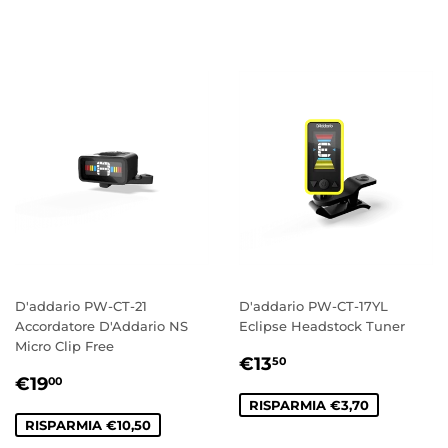
DI
LISTINO
D'addario PW-CT-21
D'addario PW-CT-17YL
Accordatore D'Addario NS
Eclipse Headstock Tuner
Micro Clip Free
PREZZO
€13,50
€13
50
PREZZO
€19,00
SCONTATO
€19
00
SCONTATO
RISPARMIA €3,70
RISPARMIA €10,50