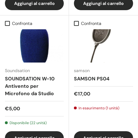
Aggiungi al carrello
Aggiungi al carrello
Confronta
Confronta
Soundsation
samson
SOUNDSATION W-10
SAMSON PS04
Antivento per
Microfono da Studio
Prezzo normale
€17,00
Prezzo normale
€5,00
In esaurimento (1 unità)
Disponibile (22 unità)
Aggiungi al carrello
Aggiungi al carrello