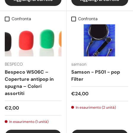
Confronta
Confronta
BESPECO
samson
Bespeco WS06C –
Samson - PS01 - pop
Coperture antipop in
Filter
spugna – Colori
assortiti
Prezzo normale
€24,00
Prezzo normale
€2,00
In esaurimento (2 unità)
In esaurimento (1 unità)