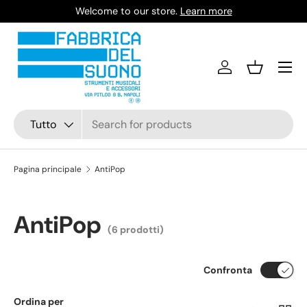
Welcome to our store.
Learn more
Passa ai contenuti
Accedi
Cestino
Cerca
Tipo prodotto
Tutto
Pagina principale
AntiPop
AntiPop
(6 prodotti)
Confronta
Ordina per