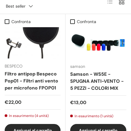
Elenco
Grigli
Best seller
Confronta
Confronta
BESPECO
samson
Filtro antipop Bespeco
Samson - WS5E -
Pop01 - Filtri anti vento
SPUGNA ANTI-VENTO -
per microfono FPOP01
5 PEZZI - COLORI MIX
Prezzo normale
Prezzo normale
€22,00
€13,00
In esaurimento (4 unità)
In esaurimento (1 unità)
Aggiungi al carrello
Aggiungi al carrello