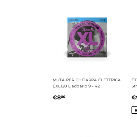
MUTA PER CHITARRA ELETTRICA
EJ
EXL120 Daddario 9 - 42
St
PREZZO
€8,00
P
€8
€
00
DI
S
LISTINO
R