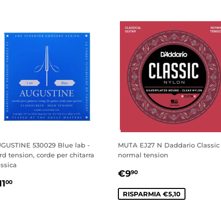
GUSTINE 530029 Blue lab -
MUTA EJ27 N Daddario Classic
rd tension, corde per chitarra
normal tension
assica
PREZZO
€9,90
€9
90
REZZO
€11,00
SCONTATO
11
00
I
RISPARMIA €5,10
ISTINO