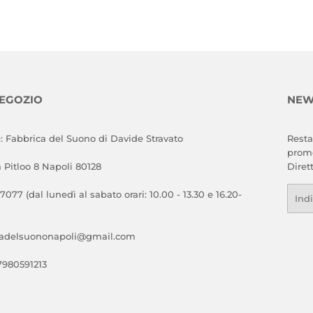
NEGOZIO
NEW
: Fabbrica del Suono di Davide Stravato
Resta
promo
a Pitloo 8 Napoli 80128
Diret
Emai
 7077 (dal lunedì al sabato orari: 10.00 - 13.30 e 16.20-
cadelsuononapoli@gmail.com
07980591213