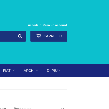
Accedi
o
Crea un account
Cerca
CARRELLO
FIATI
ARCHI
DI PIÙ
 per