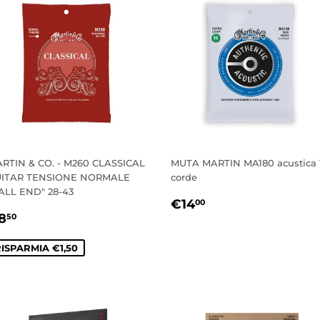
RTIN & CO. - M260 CLASSICAL
MUTA MARTIN MA180 acustica 
ITAR TENSIONE NORMALE
corde
ALL END" 28-43
PREZZO
€14,00
€14
00
REZZO
€8,50
DI
8
50
CONTATO
LISTINO
ISPARMIA €1,50