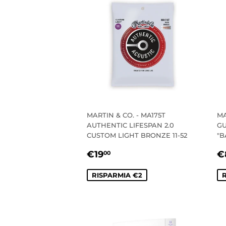
MARTIN & CO. - MA175T
MA
AUTHENTIC LIFESPAN 2.0
GU
CUSTOM LIGHT BRONZE 11-52
"B
PREZZO
€19,00
P
€19
€
00
SCONTATO
S
RISPARMIA €2
R