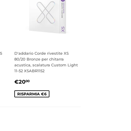
45
D'addario Corde rivestite XS
80/20 Bronze per chitarra
acustica, scalatura Custom Light
11-52 XSABR1152
PREZZO
€20,00
€20
00
SCONTATO
RISPARMIA €6