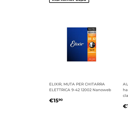
ELIXIR, MUTA PER CHITARRA
AU
ELETTRICA 9-42 12002 Nanoweb
ha
cl
PREZZO
€15,90
€15
90
P
DI
€
D
LISTINO
L