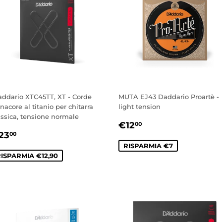
addario XTC45TT, XT - Corde
MUTA EJ43 Daddario Proartè -
nacore al titanio per chitarra
light tension
assica, tensione normale
PREZZO
€12,00
€12
00
REZZO
€23,00
SCONTATO
23
00
CONTATO
RISPARMIA €7
ISPARMIA €12,90