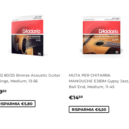
12 80/20 Bronze Acoustic Guitar
MUTA PER CHITARRA
rings, Medium, 13-56
MANOUCHE EJ83M Gypsy Jazz
Ball End, Medium, 11-45
REZZO
€9,50
9
50
PREZZO
€14,50
CONTATO
€14
50
SCONTATO
ISPARMIA €5,80
RISPARMIA €6,50