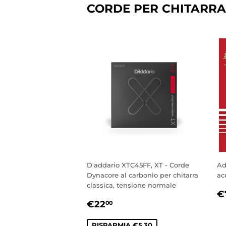
CORDE PER CHITARRA
D'addario XTC45FF, XT - Corde
Ad
Dynacore al carbonio per chitarra
ac
classica, tensione normale
P
€
PREZZO
€22,00
D
€22
00
SCONTATO
L
RISPARMIA €5,30