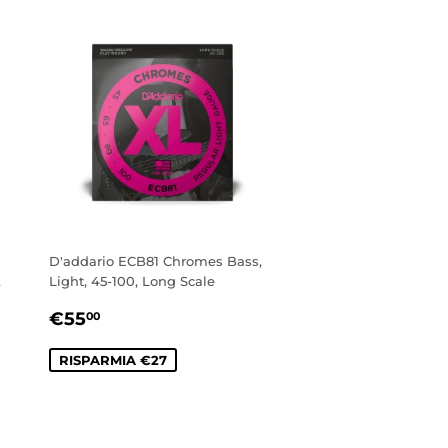
D'addario ECB81 Chromes Bass,
,
Light, 45-100, Long Scale
PREZZO
€55,00
€55
00
SCONTATO
RISPARMIA €27