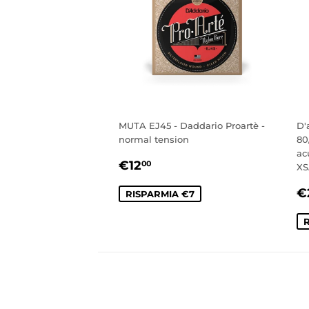
MUTA EJ45 - Daddario Proartè -
D'
normal tension
80
ac
PREZZO
€12,00
€12
00
XS
SCONTATO
P
€
RISPARMIA €7
S
R