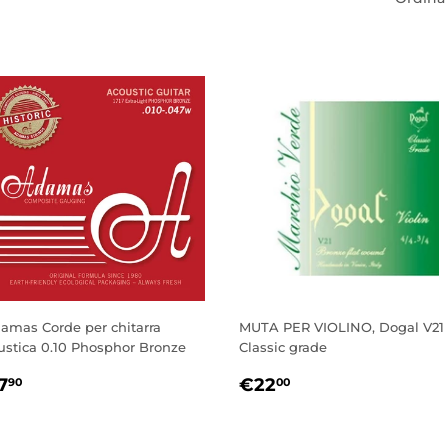
amas Corde per chitarra
MUTA PER VIOLINO, Dogal V21
ustica 0.10 Phosphor Bronze
Classic grade
REZZO
€7,90
PREZZO
€22,00
7
€22
90
00
I
DI
ISTINO
LISTINO