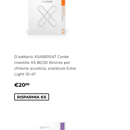
D'addario XSABR1047 Corde
rivestite XS 80/20 Bronze per
chitarra acustica, scalatura Extra
Light 10-47
PREZZO
€20,00
€20
00
SCONTATO
RISPARMIA €6