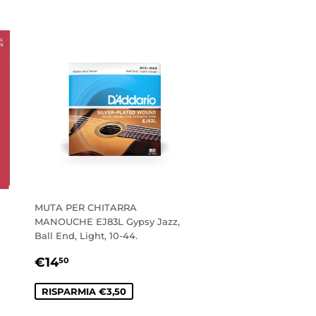
MUTA PER CHITARRA
MANOUCHE EJ83L Gypsy Jazz,
Ball End, Light, 10-44.
PREZZO
€14,50
€14
50
SCONTATO
RISPARMIA €3,50