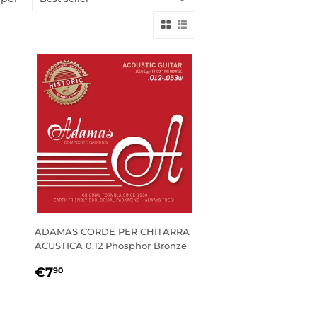
ADAMAS CORDE PER CHITARRA
ACUSTICA 0.12 Phosphor Bronze
PREZZO
€7,90
€7
90
DI
LISTINO