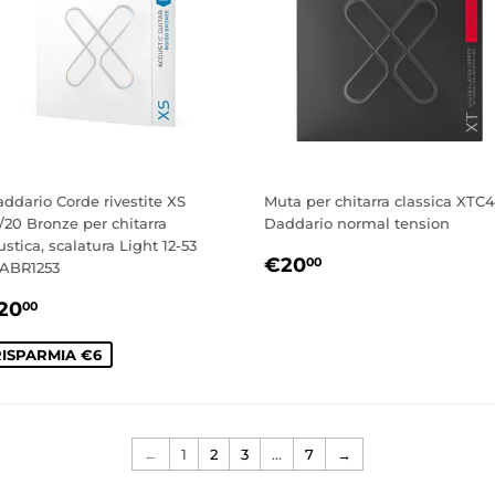
addario Corde rivestite XS
Muta per chitarra classica XTC
/20 Bronze per chitarra
Daddario normal tension
ustica, scalatura Light 12-53
PREZZO
€20,00
€20
00
ABR1253
DI
REZZO
€20,00
LISTINO
20
00
CONTATO
ISPARMIA €6
←
1
2
3
…
7
→