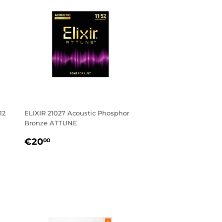
12
ELIXIR 21027 Acoustic Phosphor
Bronze ATTUNE
PREZZO
€20,00
€20
00
DI
LISTINO