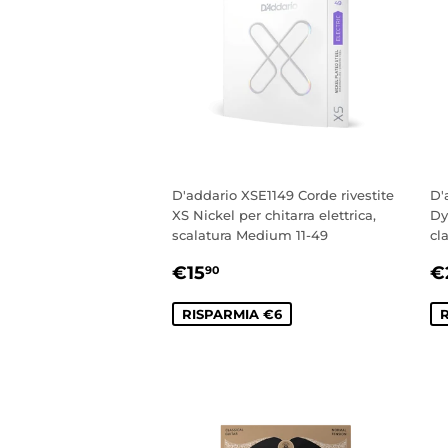
D'addario XSE1149 Corde rivestite
D'
XS Nickel per chitarra elettrica,
Dy
scalatura Medium 11-49
cl
PREZZO
€15,90
P
€15
€
90
SCONTATO
S
RISPARMIA €6
R