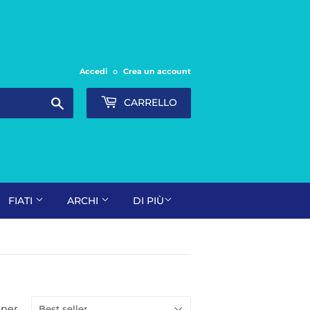
Accedi
o
Crea un account
Cerca
CARRELLO
FIATI
ARCHI
DI PIÙ
 per