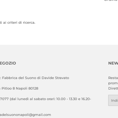
ai criteri di ricerca.
NEGOZIO
NEW
: Fabbrica del Suono di Davide Stravato
Resta
promo
a Pitloo 8 Napoli 80128
Diret
Emai
 7077 (dal lunedì al sabato orari: 10.00 - 13.30 e 16.20-
cadelsuononapoli@gmail.com