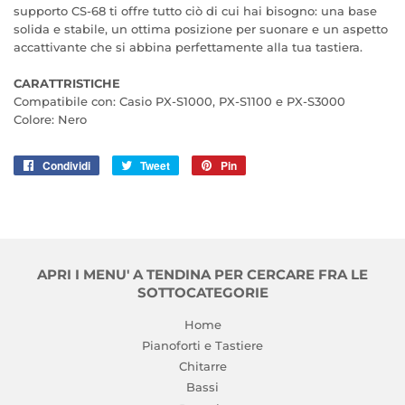
supporto CS-68 ti offre tutto ciò di cui hai bisogno: una base
solida e stabile, un ottima posizione per suonare e un aspetto
accattivante che si abbina perfettamente alla tua tastiera.
CARATTRISTICHE
Compatibile con: Casio PX-S1000, PX-S1100 e PX-S3000
Colore: Nero
Condividi
Condividi
Tweet
Twitta
Pin
Pinna
su
su
su
Facebook
Twitter
Pinterest
APRI I MENU' A TENDINA PER CERCARE FRA LE
SOTTOCATEGORIE
Home
Pianoforti e Tastiere
Chitarre
Bassi