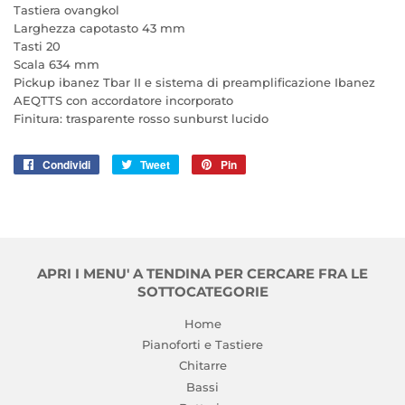
Tastiera ovangkol
Larghezza capotasto 43 mm
Tasti 20
Scala 634 mm
Pickup ibanez Tbar II e sistema di preamplificazione Ibanez
AEQTTS con accordatore incorporato
Finitura: trasparente rosso sunburst lucido
Condividi
Condividi
Tweet
Twitta
Pin
Pinna
su
su
su
Facebook
Twitter
Pinterest
APRI I MENU' A TENDINA PER CERCARE FRA LE
SOTTOCATEGORIE
Home
Pianoforti e Tastiere
Chitarre
Bassi