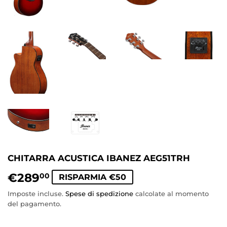
CHITARRA ACUSTICA IBANEZ AEG51TRH
€289
€289,00
00
RISPARMIA €50
Imposte incluse.
Spese di spedizione
calcolate al momento
del pagamento.