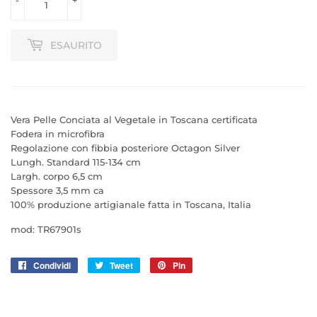
-
+
ESAURITO
Vera Pelle Conciata al Vegetale in Toscana certificata
Fodera in microfibra
Regolazione con fibbia posteriore Octagon Silver
Lungh. Standard 115-134 cm
Largh. corpo 6,5 cm
Spessore 3,5 mm ca
100% produzione artigianale fatta in Toscana, Italia
mod: TR67901s
Condividi
Condividi
Tweet
Twitta
Pin
Pinna
su
su
su
Facebook
Twitter
Pinterest