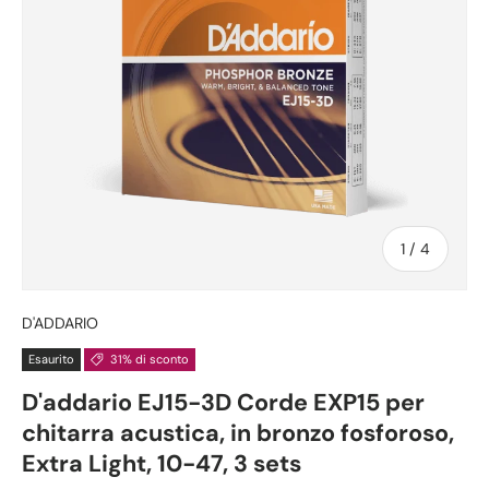
di
1
/
4
D'ADDARIO
Esaurito
31% di sconto
D'addario EJ15-3D Corde EXP15 per
chitarra acustica, in bronzo fosforoso,
Extra Light, 10-47, 3 sets