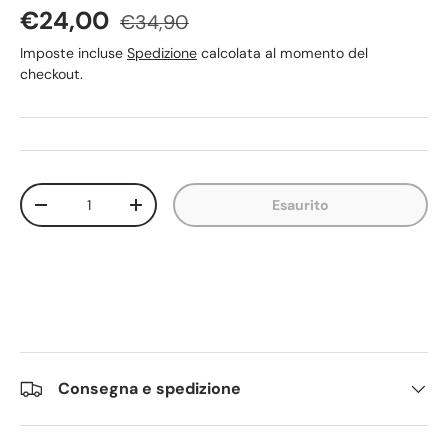
Prezzo di vendita
Prezzo normale
€24,00
€34,90
Imposte incluse
Spedizione
calcolata al momento del
checkout.
Q.tà
Esaurito
Diminuire la quantità
Aumenta la quantità
Consegna e spedizione