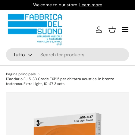
Welcome to our store.
Learn more
Passa ai contenuti
Accedi
Cestino
Cerca
Tipo prodotto
Tutto
Pagina principale
D'addario EJ15-3D Corde EXP15 per chitarra acustica, in bronzo
fosforoso, Extra Light, 10-47, 3 sets
Passa alle informazioni sul prodotto