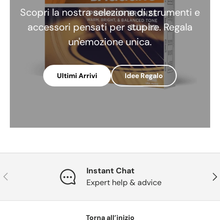
Scopri la nostra selezione di strumenti e
accessori pensati per stupire. Regala
un'emozione unica.
Ultimi Arrivi
Idee Regalo
Instant Chat
Indietro
Ava
Expert help & advice
Torna all’inizio