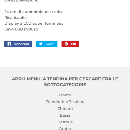
costo/prestazioni.
24 ore di autonomia per carica
Ricaricabile
Display a LCD super luminoso
Cavo USB incluso
Condividi
Condividi
Tweet
Twitta
Pin
Pinna
su
su
su
Facebook
Twitter
Pinterest
APRI I MENU' A TENDINA PER CERCARE FRA LE
SOTTOCATEGORIE
Home
Pianoforti e Tastiere
Chitarre
Bassi
Batterie
Audio