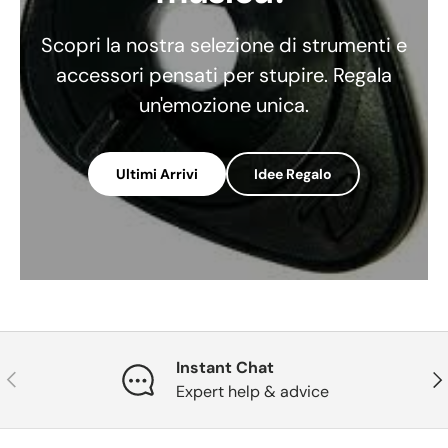
Scopri la nostra selezione di strumenti e
accessori pensati per stupire. Regala
un'emozione unica.
Ultimi Arrivi
Idee Regalo
Instant Chat
Indietro
Ava
Expert help & advice