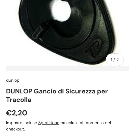
di
1
/
2
dunlop
DUNLOP Gancio di Sicurezza per
Tracolla
Prezzo normale
€2,20
Imposte incluse
Spedizione
calcolata al momento del
checkout.