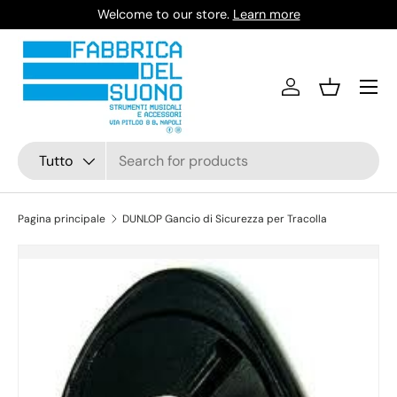
Welcome to our store.
Learn more
Passa ai contenuti
Accedi
Cestino
Cerca
Tipo prodotto
Tutto
Pagina principale
DUNLOP Gancio di Sicurezza per Tracolla
Passa alle informazioni sul prodotto