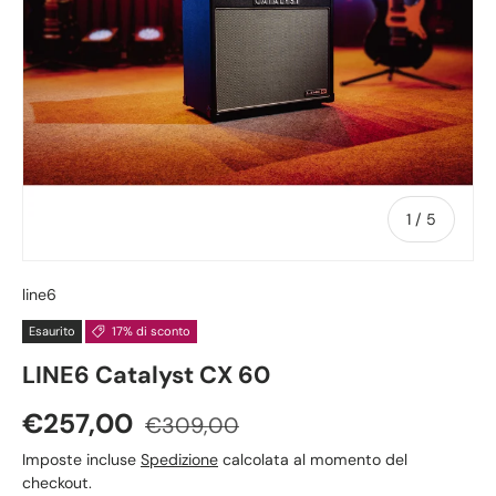
di
1
/
5
line6
Esaurito
17% di sconto
LINE6 Catalyst CX 60
Prezzo di vendita
Prezzo normale
€257,00
€309,00
Imposte incluse
Spedizione
calcolata al momento del
checkout.