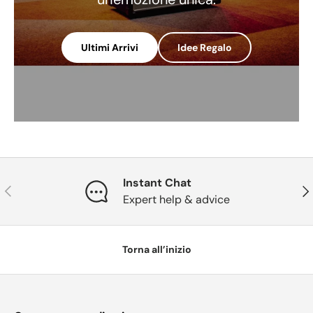
Ultimi Arrivi
Idee Regalo
Instant Chat
Indietro
Ava
Expert help & advice
Torna all’inizio