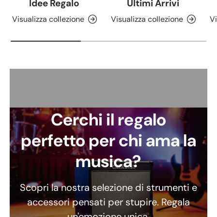
Idee Regalo
Ultimi Arrivi
Visualizza collezione
Visualizza collezione
Vi
Cerchi il regalo
perfetto per chi ama la
musica?
Scopri la nostra selezione di strumenti e
accessori pensati per stupire. Regala
un'emozione unica.