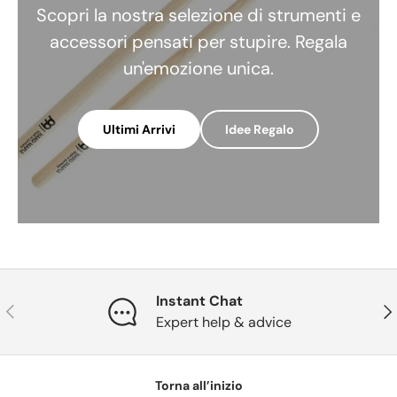
Scopri la nostra selezione di strumenti e
accessori pensati per stupire. Regala
un'emozione unica.
Ultimi Arrivi
Idee Regalo
Instant Chat
Indietro
Ava
Expert help & advice
Torna all’inizio