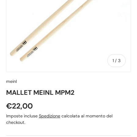
di
1
/
3
meinl
MALLET MEINL MPM2
Prezzo normale
€22,00
Imposte incluse
Spedizione
calcolata al momento del
checkout.