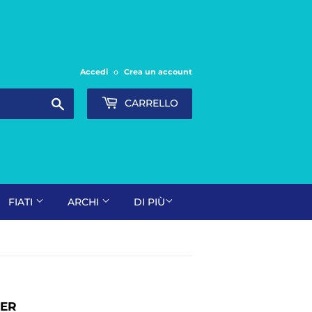
Accedi
o
Crea un account
Cerca
CARRELLO
FIATI
ARCHI
DI PIÙ
NER