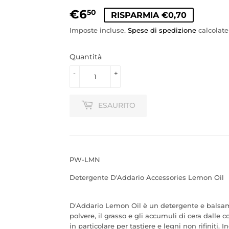
€6
€6,50
50
RISPARMIA €0,70
Imposte incluse.
Spese di spedizione
calcolat
Quantità
-
+
ESAURITO
PW-LMN
Detergente D'Addario Accessories Lemon Oil
D'Addario Lemon Oil è un detergente e balsam
polvere, il grasso e gli accumuli di cera dalle 
in particolare per tastiere e legni non rifiniti. 