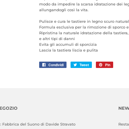
modo da impedire la scarsa idratazione dei le
allungandogli così la vita.
Pulisce e cura le tastiere in legno scuro natura
Formula esclusiva per la rimozione di sporco e
Ripristina la naturale idratazione della tastier
e altri tipi di danni
Evita gli accumuli di sporcizia
Lascia la tastiera liscia e pulita
Condividi
Condividi
Tweet
Twitta
Pin
Pinna
su
su
su
Facebook
Twitter
Pinterest
NEGOZIO
NEW
: Fabbrica del Suono di Davide Stravato
Resta