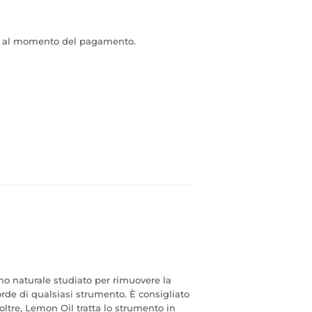
e al momento del pagamento.
o naturale studiato per rimuovere la
corde di qualsiasi strumento. È consigliato
Inoltre, Lemon Oil tratta lo strumento in