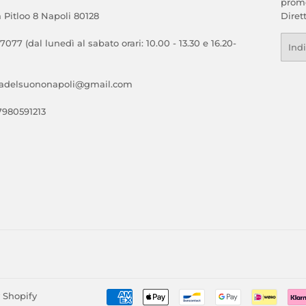
promo
a Pitloo 8 Napoli 80128
Diret
Emai
 7077 (dal lunedì al sabato orari: 10.00 - 13.30 e 16.20-
cadelsuononapoli@gmail.com
07980591213
 Shopify