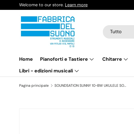
Welcome to our store.
Learn more
Passa ai contenuti
Cerca
Tipo prodotto
Tutto
Home
Pianoforti e Tastiere
Chitarre
Libri - edizioni musicali
Pagina principale
SOUNDSATION SUNNY 10-BW UKULELE SOPRANO MAUI SUNNY CON BORSA
Passa alle informazioni sul prodotto