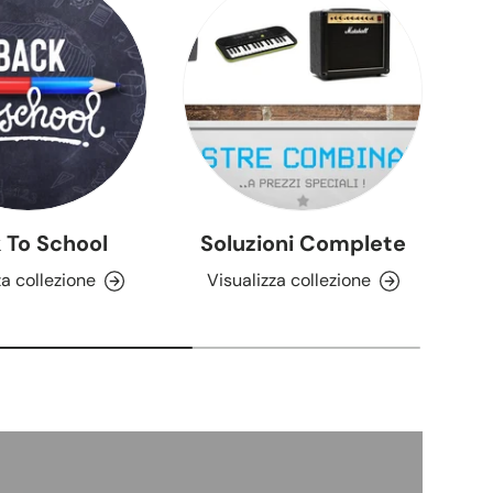
 To School
Soluzioni Complete
C
za collezione
Visualizza collezione
V