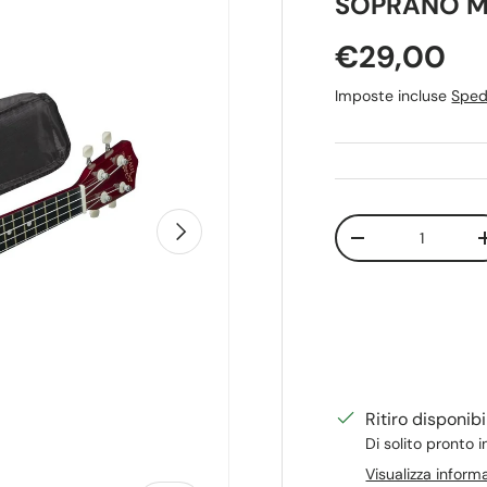
SOPRANO M
Prezzo no
€29,00
Imposte incluse
Sped
Q.tà
Avanti
Diminuire la quan
Ritiro disponib
Di solito pronto i
Visualizza inform