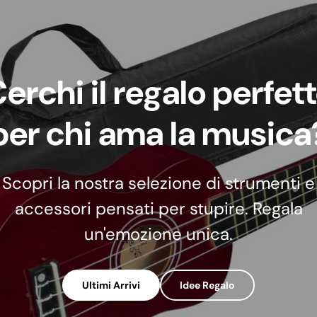
erchi il regalo perfet
per chi ama la musica
Scopri la nostra selezione di strumenti e
accessori pensati per stupire. Regala
un'emozione unica.
Ultimi Arrivi
Idee Regalo