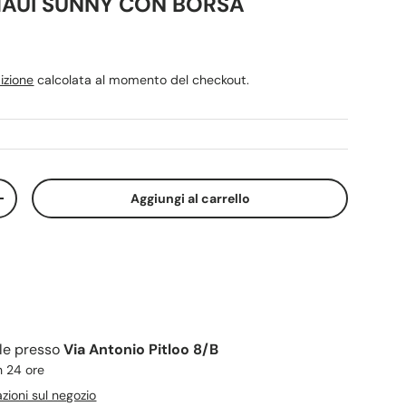
AUI SUNNY CON BORSA
rmale
izione
calcolata al momento del checkout.
Aggiungi al carrello
tità
Aumenta la quantità
ile presso
Via Antonio Pitloo 8/B
n 24 ore
azioni sul negozio