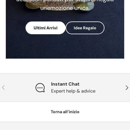
un'emozione unica.
Ultimi Arrivi
Idee Regalo
Instant Chat
Indietro
Ava
Expert help & advice
Torna all’inizio