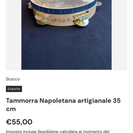
Stocco
Esaurito
Tammorra Napoletana artigianale 35
cm
Prezzo normale
€55,00
Imposte incluse
Spedizione
calcolata al momento del