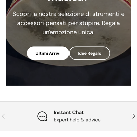
Scopri la nostra selezione di strumenti e
accessori pensati per stupire. Regala
un'emozione unica.
Ultimi Arrivi
Idee Regalo
Instant Chat
Indietro
Ava
Expert help & advice