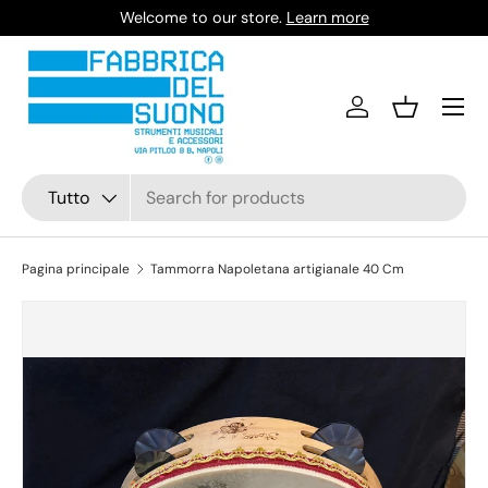
Welcome to our store.
Learn more
Passa ai contenuti
Accedi
Cestino
Cerca
Tipo prodotto
Tutto
Pagina principale
Tammorra Napoletana artigianale 40 Cm
Passa alle informazioni sul prodotto