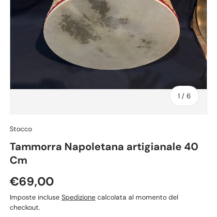
di
1
/
6
Stocco
Tammorra Napoletana artigianale 40
Cm
Prezzo normale
€69,00
Imposte incluse
Spedizione
calcolata al momento del
checkout.