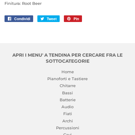
Finitura: Root Beer
Condividi
Condividi
Tweet
Twitta
Pin
Pinna
su
su
su
Facebook
Twitter
Pinterest
APRI I MENU' A TENDINA PER CERCARE FRA LE
SOTTOCATEGORIE
Home
Pianoforti e Tastiere
Chitarre
Bassi
Batterie
Audio
Fiati
Archi
Percussioni
Cavi