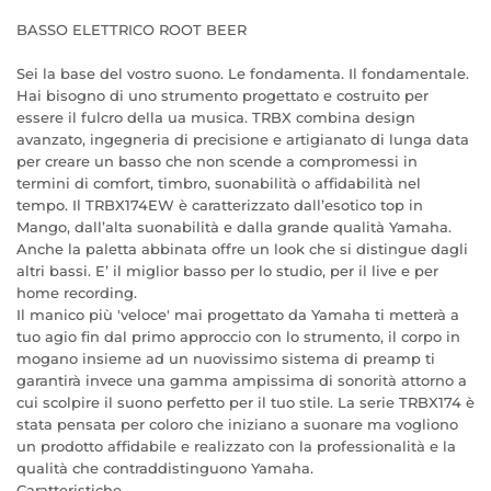
BASSO ELETTRICO ROOT BEER
Sei la base del vostro suono. Le fondamenta. Il fondamentale.
Hai bisogno di uno strumento progettato e costruito per
essere il fulcro della ua musica. TRBX combina design
avanzato, ingegneria di precisione e artigianato di lunga data
per creare un basso che non scende a compromessi in
termini di comfort, timbro, suonabilità o affidabilità nel
tempo. Il TRBX174EW è caratterizzato dall’esotico top in
Mango, dall’alta suonabilità e dalla grande qualità Yamaha.
Anche la paletta abbinata offre un look che si distingue dagli
altri bassi. E’ il miglior basso per lo studio, per il live e per
home recording.
Il manico più 'veloce' mai progettato da Yamaha ti metterà a
tuo agio fin dal primo approccio con lo strumento, il corpo in
mogano insieme ad un nuovissimo sistema di preamp ti
garantirà invece una gamma ampissima di sonorità attorno a
cui scolpire il suono perfetto per il tuo stile. La serie TRBX174 è
stata pensata per coloro che iniziano a suonare ma vogliono
un prodotto affidabile e realizzato con la professionalità e la
qualità che contraddistinguono Yamaha.
Caratteristiche