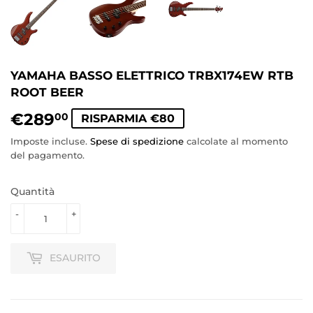
YAMAHA BASSO ELETTRICO TRBX174EW RTB
ROOT BEER
€289
€289,00
00
RISPARMIA €80
Imposte incluse.
Spese di spedizione
calcolate al momento
del pagamento.
Quantità
-
+
ESAURITO